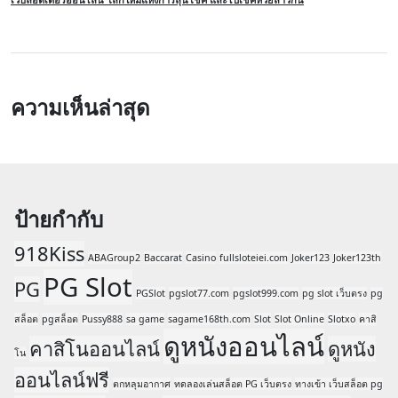
เว็บลอตเตอรี่ออนไลน์ โลกใหม่แห่งการลุ้นโชค และไปเช็คหวยลาวกัน
ความเห็นล่าสุด
ป้ายกำกับ
918Kiss
ABAGroup2
Baccarat
Casino
fullsloteiei.com
Joker123
Joker123th
PG Slot
PG
PGSlot
pgslot77.com
pgslot999.com
pg slot เว็บตรง
pg
สล็อต
pgสล็อต
Pussy888
sa game
sagame168th.com
Slot
Slot Online
Slotxo
คาสิ
ดูหนังออนไลน์
คาสิโนออนไลน์
ดูหนัง
โน
ออนไลน์ฟรี
ตกหลุมอากาศ
ทดลองเล่นสล็อต PG เว็บตรง
ทางเข้า เว็บสล็อต pg