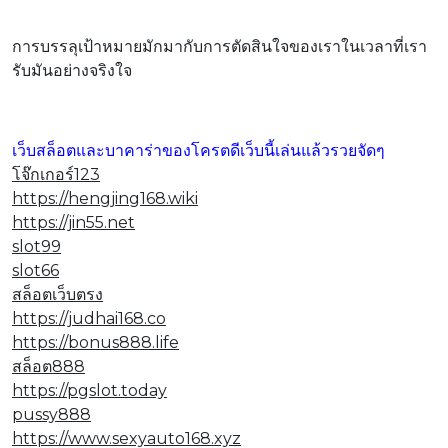
การบรรลุเป้าหมายมักมากับการตัดสินใจของเราในเวลาที่เรา
รับมันอย่างจริงใจ
เว็บสล็อตและบาคาร่าของโครตดีเว็บนี้เล่นแล้วรวยจัดๆ
โจ๊กเกอร์123
https://hengjing168.wiki
https://jin55.net
slot99
slot66
สล็อตเว็บตรง
https://judhai168.co
https://bonus888.life
สล็อต888
https://pgslot.today
pussy888
https://www.sexyauto168.xyz