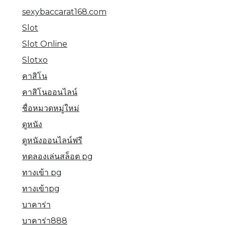
sexybaccarat168.com
Slot
Slot Online
Slotxo
คาสิโน
คาสิโนออนไลน์
ชื่อหมวดหมู่ใหม่
ดูหนัง
ดูหนังออนไลน์ฟรี
ทดลองเล่นสล็อต pg
ทางเข้า pg
ทางเข้าpg
บาคาร่า
บาคาร่า888