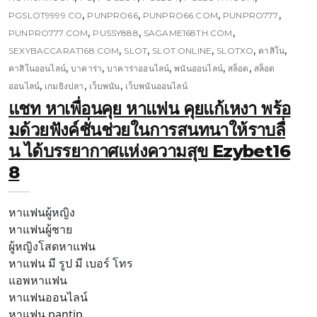
,
,
,
,
PGSLOT9999.CO
PUNPRO66
PUNPRO66.COM
PUNPRO777
,
,
,
PUNPRO777.COM
PUSSY888
SAGAME168TH.COM
,
,
,
,
,
SEXYBACCARAT168.COM
SLOT
SLOT ONLINE
SLOTXO
คาสิโน
,
,
,
,
,
คาสิโนออนไลน์
บาคาร่า
บาคาร่าออนไลน์
พนันออนไลน์
สล็อต
สล็อต
,
,
,
ออนไลน์
เกมยิงปลา
เว็บพนัน
เว็บพนันออนไลน์
แชท หาเพื่อนคุย หาแฟน คุยแก้เหงา พร้อ
มด้วยฟังค์ชั่นช่วยในการสนทนาให้ราบลื่
น ได้บรรยากาศแห่งความสุข Ezybet16
8
หาแฟนผู้หญิง
หาแฟนผู้ชาย
ผู้หญิงโสดหาแฟน
หาแฟน มี รูป มี เบอร์ โทร
แอพหาแฟน
หาแฟนออนไลน์
หาแฟน pantip