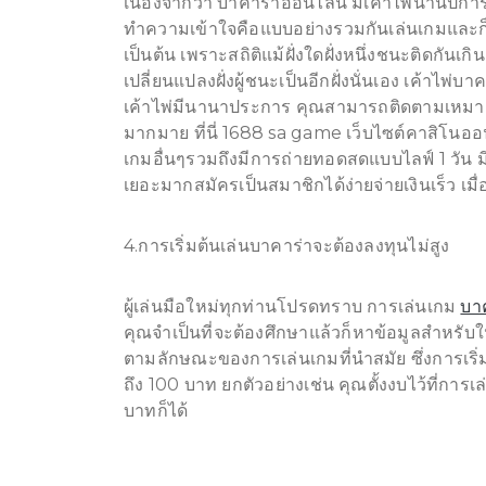
เนื่องจากว่า บาคาร่าออนไลน์ มีเค้าไพ่นานัปกา
ทำความเข้าใจคือแบบอย่างรวมกันเล่นเกมและก็เค้า
เป็นต้น เพราะสถิติแม้ฝั่งใดฝั่งหนึ่งชนะติดกันเก
เปลี่ยนแปลงฝั่งผู้ชนะเป็นอีกฝั่งนั่นเอง เค้าไพ่บา
เค้าไพ่มีนานาประการ คุณสามารถติดตามเหมาะเ
มากมาย ที่นี่ 1688 sa game เว็บไซต์คาสิโนออนไ
เกมอื่นๆรวมถึงมีการถ่ายทอดสดแบบไลฟ์ 1 วัน 
เยอะมากสมัครเป็นสมาชิกได้ง่ายจ่ายเงินเร็ว เม
4.การเริ่มต้นเล่นบาคาร่าจะต้องลงทุนไม่สูง
ผู้เล่นมือใหม่ทุกท่านโปรดทราบ การเล่นเกม
บา
คุณจำเป็นที่จะต้องศึกษาแล้วก็หาข้อมูลสำหรับใ
ตามลักษณะของการเล่นเกมที่นำสมัย ซึ่งการเริ่
ถึง 100 บาท ยกตัวอย่างเช่น คุณตั้งงบไว้ที่กา
บาทก็ได้