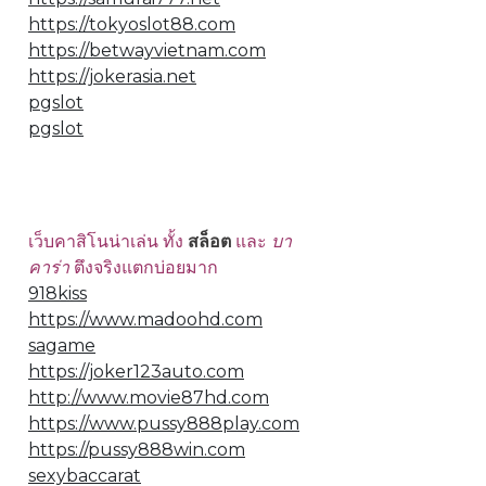
https://tokyoslot88.com
https://betwayvietnam.com
https://jokerasia.net
pgslot
pgslot
เว็บคาสิโนน่าเล่น ทั้ง
สล็อต
และ
บา
คาร่า
ตึงจริงแตกบ่อยมาก
918kiss
https://www.madoohd.com
sagame
https://joker123auto.com
http://www.movie87hd.com
https://www.pussy888play.com
https://pussy888win.com
sexybaccarat