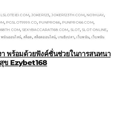
,
,
,
,
LLSLOTEIEI.COM
JOKER123
JOKER123TH.COM
NO1HUAY
,
,
,
,
OM
PGSLOT9999.CO
PUNPRO66
PUNPRO66.COM
,
,
,
,
168TH.COM
SEXYBACCARAT168.COM
SLOT
SLOT ONLINE
,
,
,
,
,
,
พนันออนไลน์
สล็อต
สล็อตออนไลน์
เกมยิงปลา
เว็บพนัน
เว็บพนัน
งา พร้อมด้วยฟังค์ชั่นช่วยในการสนทนา
มสุข Ezybet168