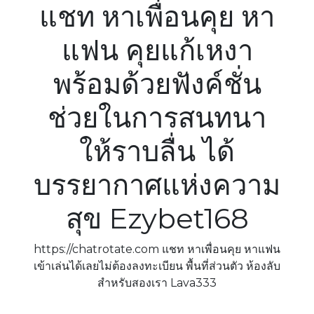
แชท หาเพื่อนคุย หา
แฟน คุยแก้เหงา
พร้อมด้วยฟังค์ชั่น
ช่วยในการสนทนา
ให้ราบลื่น ได้
บรรยากาศแห่งความ
สุข Ezybet168
https://chatrotate.com แชท หาเพื่อนคุย หาแฟน
เข้าเล่นได้เลยไม่ต้องลงทะเบียน พื้นที่ส่วนตัว ห้องลับ
สำหรับสองเรา Lava333