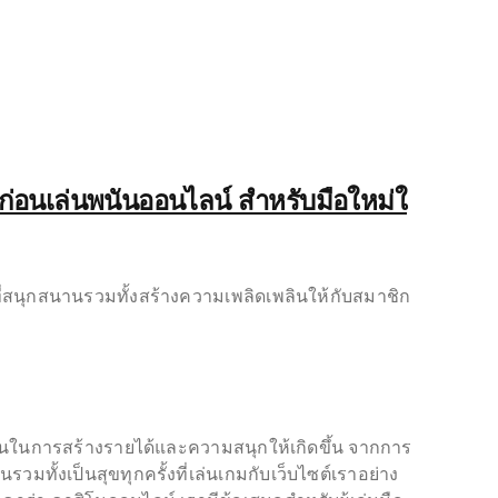
่อนเล่นพนันออนไลน์ สำหรับมือใหม่ใ
สนุกสนานรวมทั้งสร้างความเพลิดเพลินให้กับสมาชิก
ยืนในการสร้างรายได้และความสนุกให้เกิดขึ้น จากการ
้นรวมทั้งเป็นสุขทุกครั้งที่เล่นเกมกับเว็บไซต์เราอย่าง