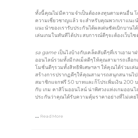
ทั้งนี้คุณไม่มีความจำเป็นต้องลงทุนตามคนอื่น โดย
ความเชี่ยวชาญแล้ว จะสำหรับคุณพวกเราแนะนำ
แนะนำของเรารับประกันได้ผลเด่นชัดเบิกบานได้เง
เล่นเกมในทันทีได้ประสบการณ์ดีๆจะต้องเว็บไซต์นี
sa game
เป็นไงบ้างกับเคล็ดลับดีๆที่เราเอามา
ออนไลน์รวมทั้งมีกลเม็ดดีๆให้คุณสามารถเลือกเ
โมชั่นดีๆรวมทั้งสิทธิพิเศษฯลฯ ให้คุณได้ร่วมเล่
สร้างการปรากฏดีๆให้คุณสามารถสนุกสนานไปกับ
สมาชิกแจกฟรี 50 บาทและก็โปรเพิ่มเงิน 200 
กับ เกม คาสิโนออนไลน์ น่าพิศวงแห่งเกมออนไลน์ที
ประกันว่าคุณได้รับความคุ้มราคาอย่างที่ไม่เคยไ
…
Read More