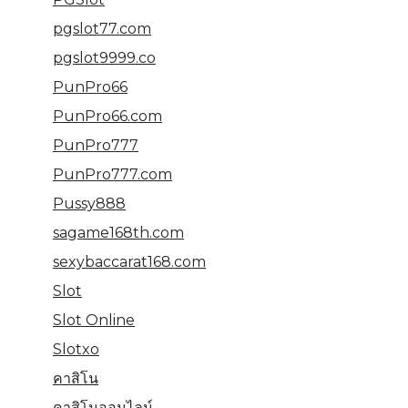
pgslot77.com
pgslot9999.co
PunPro66
PunPro66.com
PunPro777
PunPro777.com
Pussy888
sagame168th.com
sexybaccarat168.com
Slot
Slot Online
Slotxo
คาสิโน
คาสิโนออนไลน์