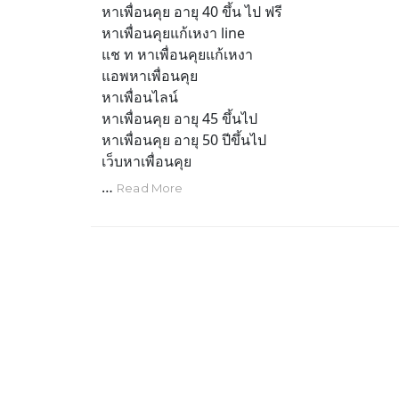
หาเพื่อนคุย อายุ 40 ขึ้น ไป ฟรี
หาเพื่อนคุยแก้เหงา line
แช ท หาเพื่อนคุยแก้เหงา
แอพหาเพื่อนคุย
หาเพื่อนไลน์
หาเพื่อนคุย อายุ 45 ขึ้นไป
หาเพื่อนคุย อายุ 50 ปีขึ้นไป
เว็บหาเพื่อนคุย
…
Read More