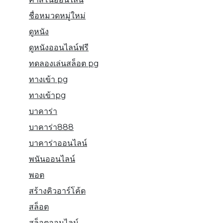
ชื่อหมวดหมู่ใหม่
ดูหนัง
ดูหนังออนไลน์ฟรี
ทดลองเล่นสล็อต pg
ทางเข้า pg
ทางเข้าpg
บาคาร่า
บาคาร่า888
บาคาร่าออนไลน์
พนันออนไลน์
พอต
สร้างคิวอาร์โค้ด
สล็อต
สล็อตออนไลน์