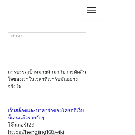
ค้นหา
สำหรับ:
การบรรลุเป้าหมายมักมากับการตัดสิน
ใจของเราในเวลาที่เรารับมันอย่าง
จริงใจ
เว็บสล็อตและบาคาร่าของโครตดีเว็บ
นี้เล่นแล้วรวยจัดๆ
โจ๊กเกอร์123
https://hengjing168.wiki