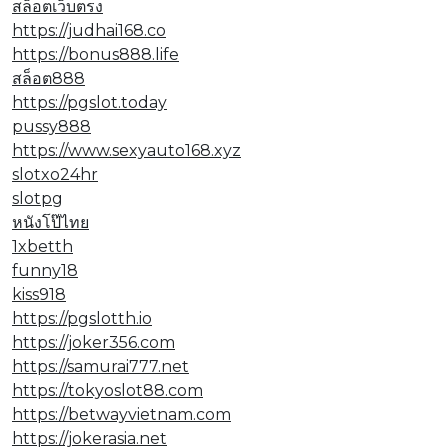
สล็อตเว็บตรง
https://judhai168.co
https://bonus888.life
สล็อต888
https://pgslot.today
pussy888
https://www.sexyauto168.xyz
slotxo24hr
slotpg
หนังโป๊ไทย
1xbetth
funny18
kiss918
https://pgslotth.io
https://joker356.com
https://samurai777.net
https://tokyoslot88.com
https://betwayvietnam.com
https://jokerasia.net