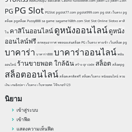
ABAGroup2
Baccarat
Casino
fullsloteiei.com
Joker123
Joker123th
PG Slot
PG
PGSlot
pgslot77.com
pgslot999.com
pg slot เว็บตรง
pg
สล็อต
pgสล็อต
Pussy888
sa game
sagame168th.com
Slot
Slot Online
Slotxo
คาสิ
ดูหนังออนไลน์
คาสิโนออนไลน์
ดูหนัง
โน
ออนไลน์ฟรี
ตกหลุมอากาศ
ทดลองเล่นสล็อต PG เว็บตรง
ทางเข้า เว็บสล็อต pg
บาคาร่า
บาคาร่าออนไลน์
บาคาร่า888
พนัน
ร้านขายพอต ใกล้ฉัน
สล็อต
ออนไลน์
สร้าง qr code
สล็อตpg
สล็อตออนไลน์
สล็อตเครดิตฟรี
สล็อตเว็บตรง
หนังออนไลน์
หวย
เงิน
เกมยิงปลา
เว็บตรง
เว็บหวยสด
โจ๊กเกอร์123
นิยาม
เข้าสู่ระบบ
เข้าฟีด
แสดงความเห็นฟีด