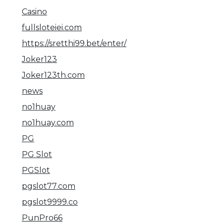
Casino
fullsloteiei.com
https://sretthi99.bet/enter/
Joker123
Joker123th.com
news
no1huay
no1huay.com
PG
PG Slot
PGSlot
pgslot77.com
pgslot9999.co
PunPro66