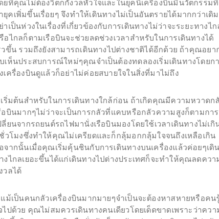
ดยที่คุณไม่ต้องวิตกกังวลหัวใจและในยุคนี้เครื่องบินมีนวัตกรรมที่
้ำยุคเพิ่มขึ้นเรื่อยๆ จึงทำให้เดินทางไม่เป็นอันตรายได้มากกว่าเดิม
ย่าเป็นห่วงในเรื่องที่เกี่ยวข้องกับการเดินทางไม่ว่าจะระยะทางไก
รือไกลก็ตามเรือบินจะช่วยลดช่วงเวลาสำหรับในการเดินทางได้
ร็วขึ้น รวมถึงยังสามารถเดินทางไปต่างชาติได้อีกด้วย ถ้าคุณอยา
บเห็นประสบการณ์ใหม่ๆคุณจำเป็นต้องทดลองเริ่มเดินทางโดยก
ั่งเครื่องบินดูแล้วก็อย่าไม่ค่อยสบายใจในสิ่งที่มาไม่ถึง
.เริ่มต้นสำหรับในการเดินทางใกล้ก่อน ถ้าเกิดคุณมีความหวาดกล
รือบินมากๆไม่ว่าจะเป็นการกลัวที่แคบหรือกลัวความสูงก็ตามการ
ปลี่ยนจากรถยนต์รถไฟมานั่งเรือบินมองโดยใช้เวลาเดินทางไม่เกิ
 ชั่วโมงซึ่งทำให้คุณไม่เครียดและก็กลุ้มอกกลุ้มใจจนถึงเหลือเกิน
่อจากนั้นเมื่อคุณเริ่มคุ้นชินกับการเดินทางบนเครื่องแล้วค่อยๆเดิ
างไกลเยอะขึ้นได้แก่เดินทางไปต่างประเทศก็จะทำให้คุณลดควา
ังวลได้
.แม้เป็นคนกลัวเครื่องบินมากมายๆจำเป็นจะต้องหาสหายหรือคนรู
จไปด้วย คุณไม่สมควรเดินทางคนเดียวโดยเด็ดขาดเพราะว่าควา