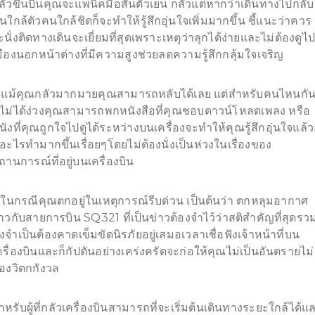
ลัวขึ้นบินคุณจะแพนิคมือสั่นตัวเย็น กลัวแต่หากว่าเดินทางไปกลับ
นใกล้ตัวคนใกล้ชิดก็จะทำให้รู้สึกอุ่นใจเพิ่มมากขึ้น ชี้แนะว่าควร
ะนั่งติดทางเดินจะเยี่ยมที่สุดเพราะเหตุว่าลุกได้ง่ายและไม่ต้องดูไ
มืองนอกหน้าต่างที่มีความสูงช่วยลดความรู้สึกกลุ้มใจเจริญ
.แม้คุณกลัวมากมายคุณสามารถหลับได้เลย แต่สำหรับคนไหนกั
ี่ไม่ได้ง่วงคุณสามารถพกหนังสือที่คุณชอบดาวน์โหลดเพลง หรือ
นังที่คุณถูกใจไปดูได้ระหว่างบนเครื่องจะทำให้คุณรู้สึกอุ่นใจแล้ว
ีอะไรทำมากขึ้นเรื่อยๆโดยไม่ต้องนั่งเป็นห่วงในเรื่องของ
ถานการณ์ที่อยู่บนเครื่องบิน
.ในกรณีคุณตกอยู่ในเหตุการณ์รีบด่วน เป็นต้นว่า ตกหลุมอากาศ
าวกับสายการบิน SQ321 ที่เป็นข่าวต้องจำไว้ว่าสติสำคัญที่สุดรว
ั้งจำเป็นต้องคาดเข็มขัดนิรภัยอยู่เสมอเวลาเชื่อฟังเจ้าหน้าที่บน
ครื่องบินและก็กัปตันอย่างเคร่งครัดจะก่อให้คุณไม่เป็นอันตรายไม่
้องวิตกกังวล
ำหรับผู้ที่กลัวเครื่องบินสามารถที่จะเริ่มต้นเดินทางระยะใกล้ได้แ