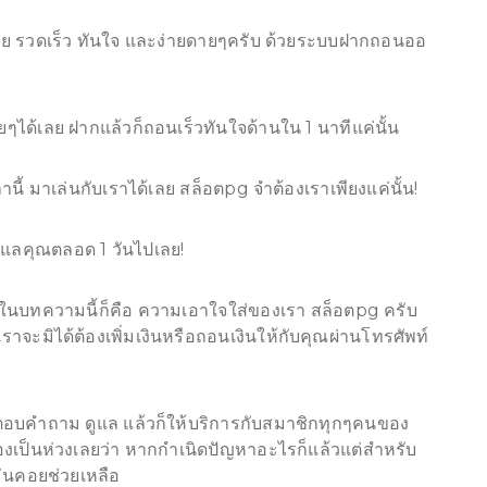
ย รวดเร็ว ทันใจ และง่ายดายๆครับ ด้วยระบบฝากถอนออ
ด้เลย ฝากแล้วก็ถอนเร็วทันใจด้านใน 1 นาทีแค่นั้น
ี้ มาเล่นกับเราได้เลย สล็อตpg จำต้องเราเพียงแค่นั้น!
ดูแลคุณตลอด 1 วันไปเลย!
ับรู้ในบทความนี้ก็คือ ความเอาใจใส่ของเรา สล็อตpg ครับ
าจะมิได้ต้องเพิ่มเงินหรือถอนเงินให้กับคุณผ่านโทรศัพท์
ตอบคำถาม ดูแล แล้วก็ให้บริการกับสมาชิกทุกๆคนของ
ะต้องเป็นห่วงเลยว่า หากกำเนิดปัญหาอะไรก็แล้วแต่สำหรับ
่นคอยช่วยเหลือ