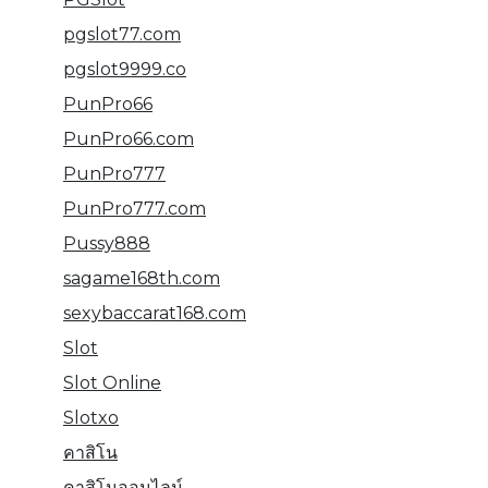
pgslot77.com
pgslot9999.co
PunPro66
PunPro66.com
PunPro777
PunPro777.com
Pussy888
sagame168th.com
sexybaccarat168.com
Slot
Slot Online
Slotxo
คาสิโน
คาสิโนออนไลน์