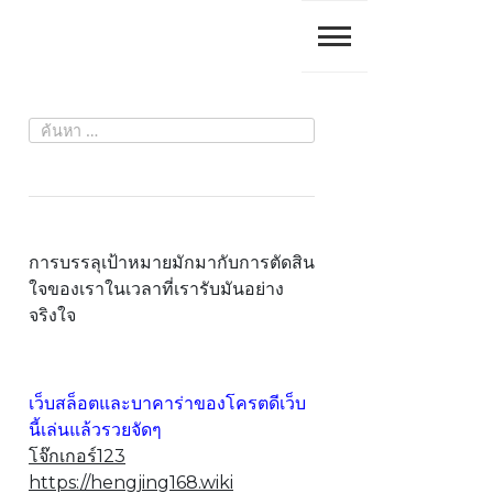
ค้นหา
สำหรับ:
การบรรลุเป้าหมายมักมากับการตัดสิน
ใจของเราในเวลาที่เรารับมันอย่าง
จริงใจ
เว็บสล็อตและบาคาร่าของโครตดีเว็บ
นี้เล่นแล้วรวยจัดๆ
โจ๊กเกอร์123
https://hengjing168.wiki